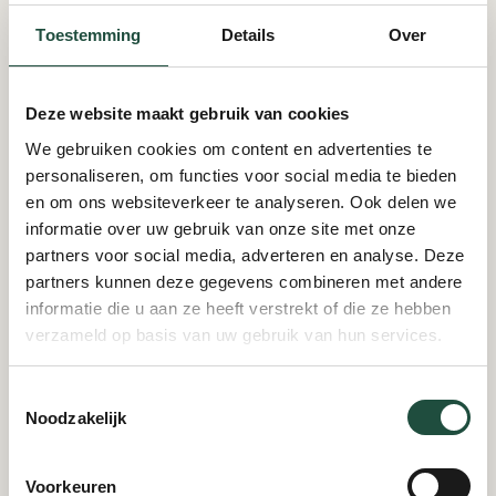
juiste formaat. Een foto die op je website 1000 pixels
Toestemming
Details
Over
breed wordt getoond, hoeft geen 5000 pixels breed
te zijn. Dit helpt bij een
snellere website
en voorkomt
dat bezoekers onnodig lang moeten wachten.
Deze website maakt gebruik van cookies
Snelheid heeft ook invloed op gebruikservaring en
SEO.
We gebruiken cookies om content en advertenties te
personaliseren, om functies voor social media te bieden
Foto’s inzetten voor
en om ons websiteverkeer te analyseren. Ook delen we
informatie over uw gebruik van onze site met onze
vindbaarheid
partners voor social media, adverteren en analyse. Deze
partners kunnen deze gegevens combineren met andere
Fotografie voor website heeft ook een SEO- en
informatie die u aan ze heeft verstrekt of die ze hebben
toegankelijkheidskant. Iedere belangrijke afbeelding
verzameld op basis van uw gebruik van hun services.
verdient een goede alt tekst. Daarmee beschrijf je wat
er op de foto te zien is, zodat zoekmachines en
Toestemmingsselectie
schermlezers de afbeelding beter begrijpen.
Noodzakelijk
Een alt tekst hoeft niet lang te zijn. Beschrijf gewoon
duidelijk wat de afbeelding toont. Bij een foto van een
Voorkeuren
schilder aan het werk kan dat bijvoorbeeld zijn: