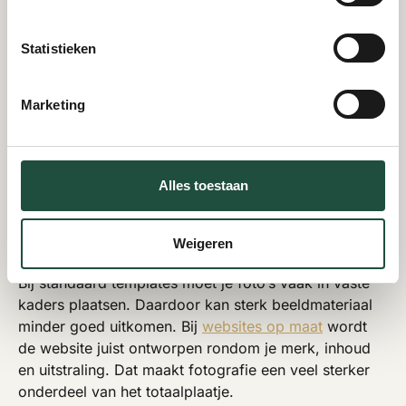
“Schilder werkt aan buitengevel van woning”. Wil je
hier meer over weten? Lees dan ook
alt teksten
.
Statistieken
Fotografie voor website
Marketing
bij maatwerk websites
Fotografie voor website komt het beste tot zijn recht
wanneer het ontwerp hier rekening mee houdt. Bij een
Alles toestaan
maatwerk website kan beeldmateriaal bewust worden
ingezet in headers, blokken, cases, teamsecties en
Weigeren
call-to-actions.
Bij standaard templates moet je foto’s vaak in vaste
kaders plaatsen. Daardoor kan sterk beeldmateriaal
minder goed uitkomen. Bij
websites op maat
wordt
de website juist ontworpen rondom je merk, inhoud
en uitstraling. Dat maakt fotografie een veel sterker
onderdeel van het totaalplaatje.