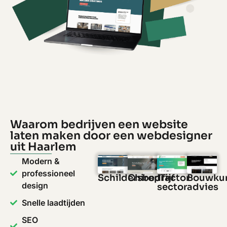
Waarom bedrijven een website
laten maken door een webdesigner
uit Haarlem
Modern &
professioneel
Schildersbedrijf
Chiropractor
IT-
Bouwku
design
sector
advies
Snelle laadtijden
SEO