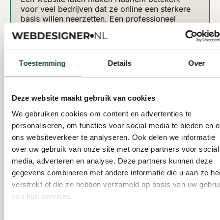
voor veel bedrijven dat ze online een sterkere
basis willen neerzetten. Een professioneel
webbureau kijkt dan niet alleen naar design,
maar ook naar structuur, snelheid, mobiel
gebruik en conversie. Daarnaast wil je
goede
beveiliging
vanaf de basis goed geregeld
Toestemming
Details
Over
hebben, zodat jouw website betrouwbaar blijft
voor bezoekers én technisch sterk blijft
functioneren.
Geen standaard website, maar een
Deze website maakt gebruik van cookies
sterke online fundering
We gebruiken cookies om content en advertenties te
Een website laten maken Haarlem is vaak het
personaliseren, om functies voor social media te bieden en 
moment waarop ondernemers hun huidige
website opnieuw serieus willen bekijken.
ons websiteverkeer te analyseren. Ook delen we informatie
Misschien is die verouderd, onduidelijk of levert
over uw gebruik van onze site met onze partners voor social
die simpelweg te weinig op. Dan is een visuele
media, adverteren en analyse. Deze partners kunnen deze
update meestal niet voldoende. Een sterke
gegevens combineren met andere informatie die u aan ze he
website sluit beter aan op jouw doelgroep en
verstrekt of die ze hebben verzameld op basis van uw gebru
ondersteunt jouw groei op een veel stevigere
manier. Daarbij hoort ook
goed onderhoud
,
van hun services.
zodat jouw website veilig, snel en stabiel blijft
werken.