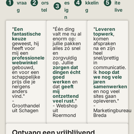
vraa
ors
es
kkelin
ite
g
tel
ig
g
live
n
"
Een
"Één ding
"
Leveren
fantastische
valt me nu al
topwerk
,
keuze
enorm op:
komen
geweest, hij
jullie pakken
afspraken
heeft voor
alles zó snel
na en zijn
mij een
en
heel
professionele
zorgvuldig
snel/prettig
webwinkel
op. Jullie
in
gebouwd,
zorgen dat
communicatie.
en voor een
dingen écht
Ik
hoop dat
schappelijke
goed
we nog vele
prijs die je
werken
en
jaren
nergens
dat
geeft
samenwerken
anders
mij
en nog veel
vind."
ontzettend
sites gaan
-
veel rust
."
opleveren."
Groothandel
- Webshop
-
uit Schagen
uit
Marketingbureau
Roermond
Breda
Ontvang een vrijblijvend