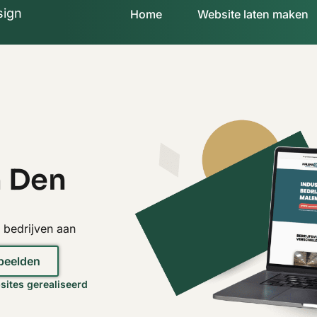
sign
Home
Website laten maken
n Den
 bedrijven aan
rbeelden
ites gerealiseerd