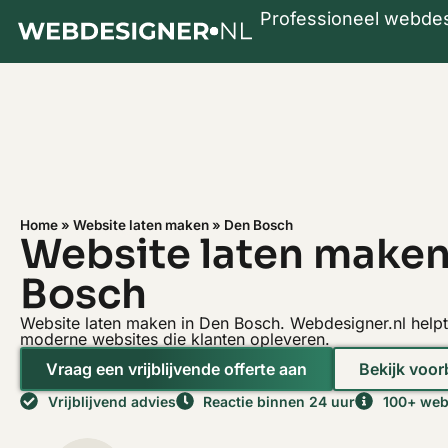
Professioneel webde
Home
»
Website laten maken
»
Den Bosch
Website laten make
Bosch
Website laten maken in Den Bosch. Webdesigner.nl helpt
moderne websites die klanten opleveren.
Vraag een vrijblijvende offerte aan
Bekijk voo
Vrijblijvend advies
Reactie binnen 24 uur
100+ webs