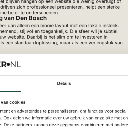
iet blijven hangen op een website die weinig overtuigt of
rijven zich professioneel presenteren, helpt een sterke
ine beter te onderscheiden.
ing van Den Bosch
r dan alleen een mooie layout met een lokale insteek.
end, stijlvol en toegankelijk. Die sfeer wil je subtiel
uw website. Daarbij is het slim om te investeren in
 als een standaardoplossing, maar als een verlengstuk van
et focus op resultaat
lijk bijdragen aan meer aanvragen en meer vertrouwen.
esign, maar ook om sterke teksten, duidelijke call-to-
Details
site meer dan een online visitekaartje en groeit die uit
j spelen ook de
kosten van een website
mee, omdat je
ht waarde toevoegt.
 van cookies
st wanneer een bezoeker binnen een paar seconden
ent en advertenties te personaliseren, om functies voor social
iste keuze is. Daarom is het belangrijk dat jouw aanbod
. Ook delen we informatie over uw gebruik van onze site met on
voelbaar is en dat contact opnemen laagdrempelig
e. Deze partners kunnen deze gegevens combineren met andere i
 dat actief helpt om nieuwe aanvragen binnen te halen.