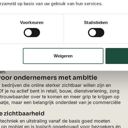
h kiezen voor een professioneel
erzameld op basis van uw gebruik van hun services.
veel bedrijven dat ze online een sterkere fundering
Voorkeuren
Statistieken
jkt dan niet alleen naar hoe een website eruitziet, maar
onversie. Daarnaast wil je ook
goede beveiliging
vanaf de
rofessioneel en betrouwbaar blijft functioneren.
line basis voor groei
moment waarop ondernemers kritisch kijken naar hun
idelijk of levert die simpelweg te weinig op. Dan is een
Weigeren
e website helpt je om online beter te positioneren en
er. Daarbij is
goed onderhoud
belangrijk, zodat jouw
ien.
voor ondernemers met ambitie
edrijven die online sterker zichtbaar willen zijn en
 je nu actief bent in retail, bouw, dienstverlening, zorg
etrouwbaarder over te komen en meer grip te krijgen op
traatje, maar een belangrijk onderdeel van je commerciële
le zichtbaarheid
techniek en uitstraling vanaf de basis goed moeten
tig op mobiel en is logisch opgebouwd voor bezoekers én