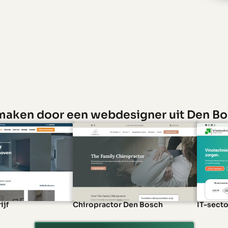
maken door een webdesigner uit Den B
ijf
Chiropractor Den Bosch
IT-secto