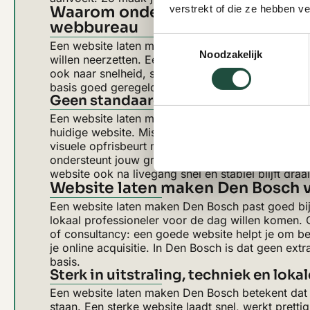
Waarom ondernemers in Den Bosc
verstrekt of die ze hebben v
webbureau
Toestemmingsselectie
Een website laten maken Den Bosch betekent voor 
Noodzakelijk
willen neerzetten. Een professioneel webbureau ki
ook naar snelheid, structuur, mobiel gebruik en c
basis goed geregeld hebben, zodat jouw website p
Geen standaard website, maar een on
Een website laten maken Den Bosch is vaak het 
huidige website. Misschien is die verouderd, ondu
visuele opfrisbeurt meestal niet genoeg. Een sterk
ondersteunt jouw groei op een veel stevigere mani
website ook na livegang snel en stabiel blijft draa
Website laten maken Den Bosch 
Een website laten maken Den Bosch past goed bij b
lokaal professioneler voor de dag willen komen. Of
of consultancy: een goede website helpt je om b
je online acquisitie. In Den Bosch is dat geen ex
basis.
Sterk in uitstraling, techniek en loka
Een website laten maken Den Bosch betekent dat 
staan. Een sterke website laadt snel, werkt pret