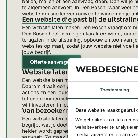
bellen, mailen of een aanvraag doen. Dan wil je n
te algemeen aanvoelt. In Den Bosch, waar veel bed
website om sneller vertrouwen te winnen en je onl
Een website die past bij de uitstral
Een website laten maken Den Bosch vraagt om mee
Den Bosch heeft een eigen karakter: warm, ondernem
terugzien in de uitstraling, opbouw en toon van jo
websites op maat
, zodat jouw website niet voelt
jouw bedrijf.
Offerte aanvragen
Website laten maken Den Bosch m
Een website laten maken Den Bosch moet uiteinde
Daarom draait een goede website niet alleen om d
Toestemming
actions en een logische opbouw. Zo wordt jouw web
tot een commerciële basis voor je bedrijf. Daarbi
wilt investeren in iets dat op de lange termijn ec
Van bezoeker naar aanvraag
Deze website maakt gebruik
Een website laten maken Den Bosch werkt het be
We gebruiken cookies om cont
begrijpt wat je doet en waarom jouw bedrijf de ju
websiteverkeer te analyseren
helder wordt gepresenteerd, dat jouw expertise 
media, adverteren en analys
aanvoelt. Zo maak je van jouw website een kanaal