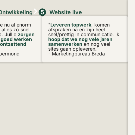
Ontwikkeling
Website live
me nu al enorm
"
Leveren topwerk
, komen
 alles zó snel
afspraken na en zijn heel
. Jullie
zorgen
snel/prettig in communicatie. Ik
t goed werken
hoop dat we nog vele jaren
 ontzettend
samenwerken
en nog veel
sites gaan opleveren."
Roermond
- Marketingbureau Breda